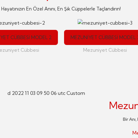
Hayatınızın En Özel Anını, En Şık Cüppelerle Taçlandırın!
YET CÜBBESI MODEL 2
MEZUNIYET CÜBBESI MODEL 
ezuniyet Cübbesi
Mezuniyet Cübbesi
Mezun
Bir Anı,
Me