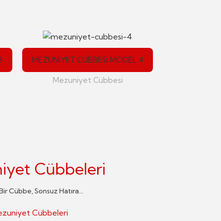
MEZUNIYET 
3
MEZUNIYET CÜBBESI MODEL 4
Mezuni
Mezuniyet Cübbesi
iyet Cübbeleri
 Bir Cübbe, Sonsuz Hatıra...
zuniyet Cübbeleri