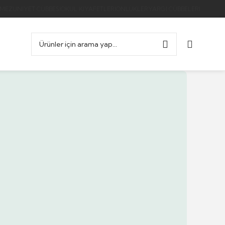
MEZUNIYET CÜBBESI
OKUL KIYAFETLERI
ÖNLÜKLER
YARGI CÜBBELERI