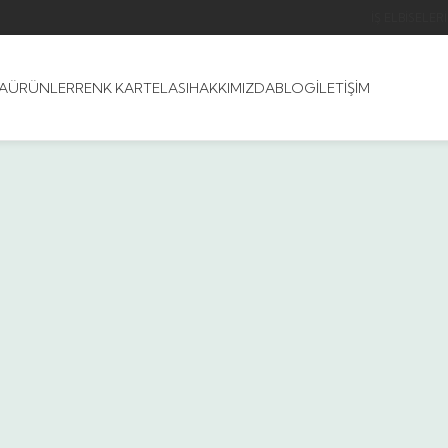
İŞ ELBISELERI
A
ÜRÜNLER
RENK KARTELASI
HAKKIMIZDA
BLOG
İLETIŞIM