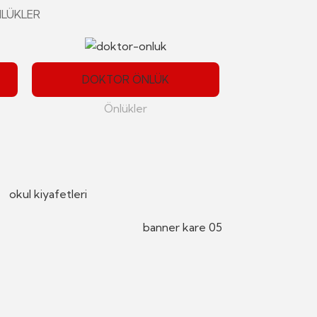
LÜKLER
DOKTOR ÖNLÜK
Önlükler