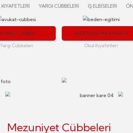
 KIYAFETLERI
YARGI CÜBBELERI
İŞ ELBISELERI
ÖN
AVUKAT CÜBBESI
BEDEN EĞITIMI KIYAFETI
Yargı Cübbeleri
Okul Kıyafetleri
Mezuniyet Cübbeleri