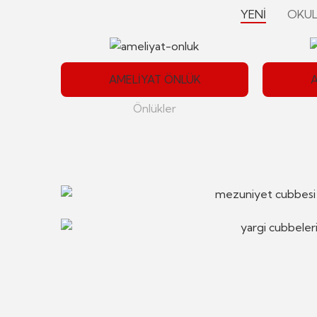
YENI
OKUL
AMELIYAT ÖNLÜK
Önlükler